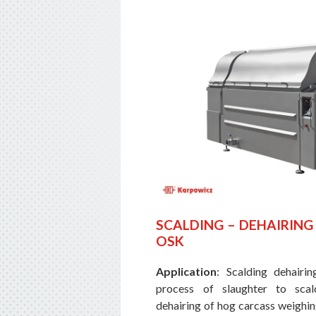
SCALDING – DEHAIRING
OSK
Application
: Scalding dehairi
process of slaughter to sca
dehairing of hog carcass weighin