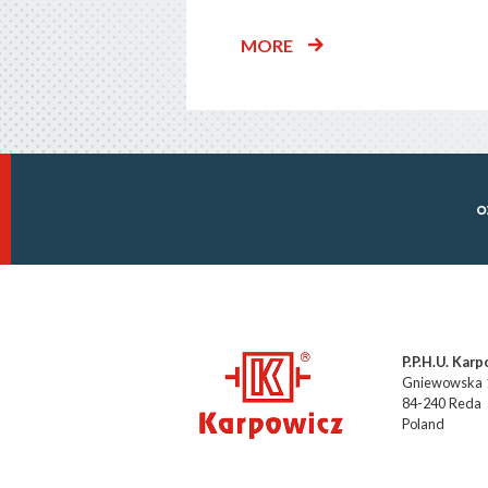
MORE
P.P.H.U. Kar
Gniewowska 
84-240 Reda
Poland