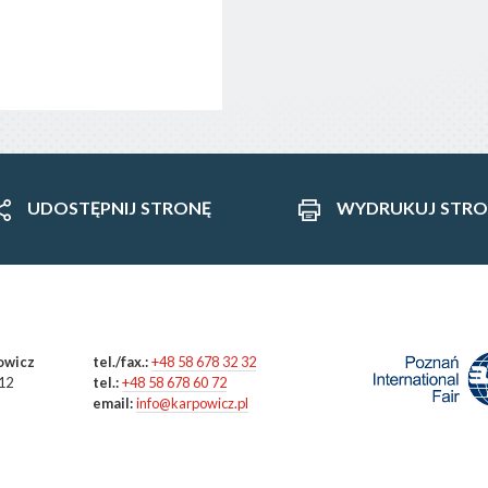
UDOSTĘPNIJ STRONĘ
WYDRUKUJ STRO
powicz
tel./fax.:
+48 58 678 32 32
12
tel.:
+48 58 678 60 72
email:
info@karpowicz.pl